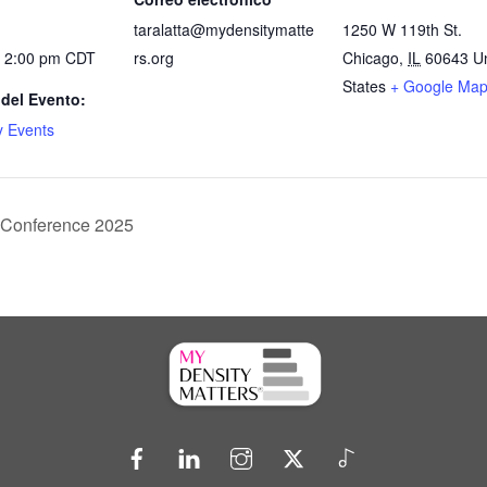
taralatta@mydensitymatte
1250 W 119th St.
- 2:00 pm
CDT
rs.org
Chicago
,
IL
60643
U
States
+ Google Ma
 del Evento:
 Events
s Conference 2025
Facebook
LinkedIn
Instagram
X
TikTok