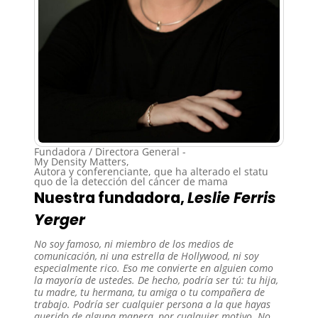
Fundadora / Directora General -
My Density Matters,
Autora y conferenciante, que ha alterado el statu
quo de la detección del cáncer de mama
Nuestra fundadora,
Leslie Ferris
Yerger
No soy famoso, ni miembro de los medios de
comunicación, ni una estrella de Hollywood, ni soy
especialmente rico. Eso me convierte en alguien como
la mayoría de ustedes. De hecho, podría ser tú: tu hija,
tu madre, tu hermana, tu amiga o tu compañera de
trabajo. Podría ser cualquier persona a la que hayas
querido de alguna manera, por cualquier motivo. No