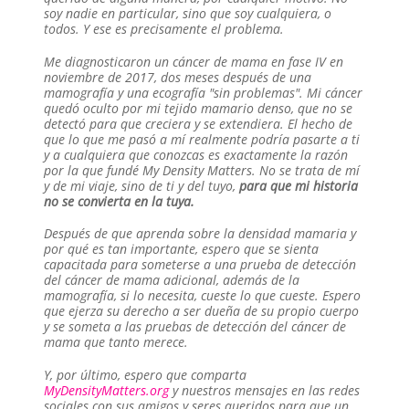
soy nadie en particular, sino que soy cualquiera, o
todos. Y ese es precisamente el problema.
Me diagnosticaron un cáncer de mama en fase IV en
noviembre de 2017, dos meses después de una
mamografía y una ecografía "sin problemas". Mi cáncer
quedó oculto por mi tejido mamario denso, que no se
detectó para que creciera y se extendiera. El hecho de
que lo que me pasó a mí realmente podría pasarte a ti
y a cualquiera que conozcas es exactamente la razón
por la que fundé My Density Matters. No se trata de mí
y de mi viaje, sino de ti y del tuyo,
para que mi historia
no se convierta en la tuya.
Después de que aprenda sobre la densidad mamaria y
por qué es tan importante, espero que se sienta
capacitada para someterse a una prueba de detección
del cáncer de mama adicional, además de la
mamografía, si lo necesita, cueste lo que cueste. Espero
que ejerza su derecho a ser dueña de su propio cuerpo
y se someta a las pruebas de detección del cáncer de
mama que tanto merece.
Y, por último, espero que comparta
MyDensityMatters.org
y nuestros mensajes en las redes
sociales con sus amigos y seres queridos para que un