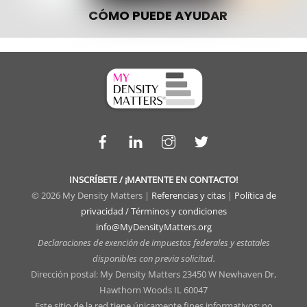
CÓMO PUEDE AYUDAR
Facebook
LinkedIn
Instagram
Twitter
INSCRÍBETE / ¡MANTENTE EN CONTACTO!
© 2026 My Density Matters |
Referencias y citas
|
Política de
privacidad / Términos y condiciones
info@MyDensityMatters.org
Declaraciones de exención de impuestos federales y estatales
disponibles con previa solicitud.
Dirección postal: My Density Matters 23450 W Newhaven Dr,
Hawthorn Woods IL 60047
Este sitio de la red tiene únicamente fines informativos; no