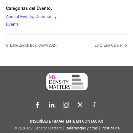
Categorías del Evento:
Annual Events
,
Community
Events
Lake Zurich Boat Crawl 2024
E3 to End Cancer
Facebook
LinkedIn
Instagram
X
TikTok
INSCRÍBETE / ¡MANTENTE EN CONTACTO!
© 2026 My Density Matters |
Referencias y citas
|
Política de