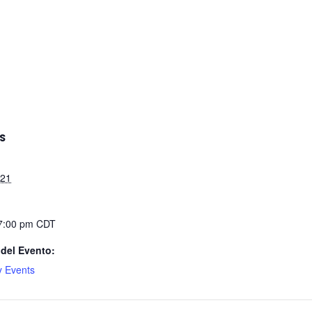
S
021
 7:00 pm
CDT
 del Evento:
 Events