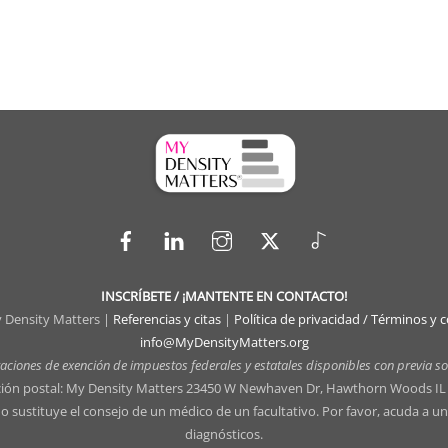
Facebook
LinkedIn
Instagram
X
TikTok
INSCRÍBETE / ¡MANTENTE EN CONTACTO!
 Density Matters |
Referencias y citas
|
Política de privacidad / Términos y 
info@MyDensityMatters.org
aciones de exención de impuestos federales y estatales disponibles con previa sol
ción postal: My Density Matters 23450 W Newhaven Dr, Hawthorn Woods IL
 no sustituye el consejo de un médico de un facultativo. Por favor, acuda a 
diagnósticos.