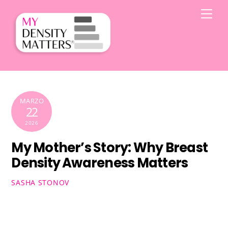
Skip
Men
to
content
MARZO
22
2026
My Mother’s Story: Why Breast
Density Awareness Matters
SASHA STONOV